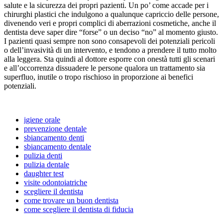
salute e la sicurezza dei propri pazienti. Un po’ come accade per i
chirurghi plastici che indulgono a qualunque capriccio delle persone,
divenendo veri e propri complici di aberrazioni cosmetiche, anche il
dentista deve saper dire “forse” o un deciso “no” al momento giusto.
I pazienti quasi sempre non sono consapevoli dei potenziali pericoli
o dell’invasività di un intervento, e tendono a prendere il tutto molto
alla leggera. Sta quindi al dottore esporre con onestà tutti gli scenari
e all’occorrenza dissuadere le persone qualora un trattamento sia
superfluo, inutile o tropo rischioso in proporzione ai benefici
potenziali.
igiene orale
prevenzione dentale
sbiancamento denti
sbiancamento dentale
pulizia denti
pulizia dentale
daughter test
visite odontoiatriche
scegliere il dentista
come trovare un buon dentista
come scegliere il dentista di fiducia