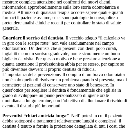
mostrare completa attenzione nei confronti dei nuovi clienti,
informandosi approfonditamente sulla loro storia odontoiatrica e
medica. All’inizio di qualsiasi terapia occorre sapere quali e quanti
farmaci il paziente assume, se ci sono patologie in corso, oltre a
pretendere analisi cliniche recenti per controllare lo stato di salute
generale.
Guardare il sorriso del dentista.
Il vecchio adagio “il calzolaio va
in giro con le scarpe rotte” non vale assolutamente nel campo
odontoiatrico. Un dentista che si presenti con denti poco curati,
ingialliti e con un sorriso sgradevole, non è sicuramente un buon
biglietto da visita. Per questo motivo è bene prestare attenzione a
quanta attenzione il professionista abbia per se stesso, per capire se
può diventare davvero il proprio dentista di fiducia.
L’importanza della prevenzione. Il compito di un bravo odontoiatra
non è solo quello di risolvere un problema quando si presenta, ma di
permettere ai pazienti di conservare uno stato di benessere. In
quest’ottica per scegliere il dentista è fondamentale che egli sia in
grado di sviluppare un piano personalizzato di igiene orale
quotidiana a lungo termine, con l’obiettivo di allontanare il rischio di
eventuali disturbi più importanti.
Preventivi “chiari amicizia lunga”
. Nell’ipotesi in cui il paziente
debba sottoporsi a trattamenti relativamente lunghi e complessi, il
dentista è tenuto a fornire la proiezione dettagliata di tutti i costi che