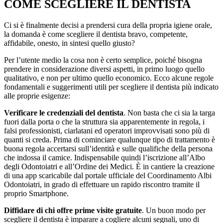
COME SCEGLIERE IL DENTISTA
Ci si è finalmente decisi a prendersi cura della propria igiene orale,
la domanda è come scegliere il dentista bravo, competente,
affidabile, onesto, in sintesi quello giusto?
Per l’utente medio la cosa non è certo semplice, poiché bisogna
prendere in considerazione diversi aspetti, in primo luogo quello
qualitativo, e non per ultimo quello economico. Ecco alcune regole
fondamentali e suggerimenti utili per scegliere il dentista più indicato
alle proprie esigenze:
Verificare le credenziali del dentista
. Non basta che ci sia la targa
fuori dalla porta o che la struttura sia apparentemente in regola, i
falsi professionisti, ciarlatani ed operatori improvvisati sono più di
quanti si creda. Prima di cominciare qualunque tipo di trattamento è
buona regola accertarsi sull’identità e sulle qualifiche della persona
che indossa il camice. Indispensabile quindi l’iscrizione all’Albo
degli Odontoiatri e all’Ordine dei Medici. È in cantiere la creazione
di una app scaricabile dal portale ufficiale del Coordinamento Albi
Odontoiatri, in grado di effettuare un rapido riscontro tramite il
proprio Smartphone.
Diffidare di chi offre prime visite gratuite
. Un buon modo per
scegliere il dentista è imparare a cogliere alcuni segnali, uno di