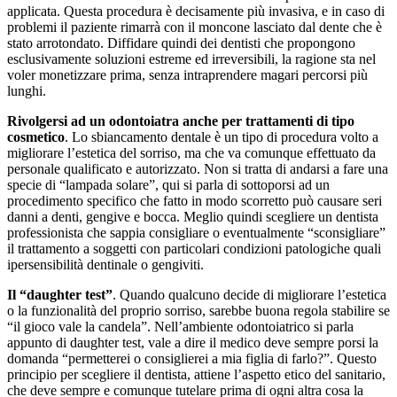
applicata. Questa procedura è decisamente più invasiva, e in caso di
problemi il paziente rimarrà con il moncone lasciato dal dente che è
stato arrotondato. Diffidare quindi dei dentisti che propongono
esclusivamente soluzioni estreme ed irreversibili, la ragione sta nel
voler monetizzare prima, senza intraprendere magari percorsi più
lunghi.
Rivolgersi ad un odontoiatra anche per trattamenti di tipo
cosmetico
. Lo sbiancamento dentale è un tipo di procedura volto a
migliorare l’estetica del sorriso, ma che va comunque effettuato da
personale qualificato e autorizzato. Non si tratta di andarsi a fare una
specie di “lampada solare”, qui si parla di sottoporsi ad un
procedimento specifico che fatto in modo scorretto può causare seri
danni a denti, gengive e bocca. Meglio quindi scegliere un dentista
professionista che sappia consigliare o eventualmente “sconsigliare”
il trattamento a soggetti con particolari condizioni patologiche quali
ipersensibilità dentinale o gengiviti.
Il “daughter test”
. Quando qualcuno decide di migliorare l’estetica
o la funzionalità del proprio sorriso, sarebbe buona regola stabilire se
“il gioco vale la candela”. Nell’ambiente odontoiatrico si parla
appunto di daughter test, vale a dire il medico deve sempre porsi la
domanda “permetterei o consiglierei a mia figlia di farlo?”. Questo
principio per scegliere il dentista, attiene l’aspetto etico del sanitario,
che deve sempre e comunque tutelare prima di ogni altra cosa la