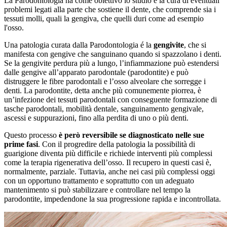
La Parodontologia ha come obiettivo lo studio e la cura di eventuali
problemi legati alla parte che sostiene il dente, che comprende sia i
tessuti molli, quali la gengiva, che quelli duri come ad esempio
l'osso.
Una patologia curata dalla Parodontologia é la
gengivite
, che si
manifesta con gengive che sanguinano quando si spazzolano i denti.
Se la gengivite perdura più a lungo, l’infiammazione può estendersi
dalle gengive all’apparato parodontale (parodontite) e può
distruggere le fibre parodontali e l’osso alveolare che sorregge i
denti. La parodontite, detta anche più comunemente piorrea, è
un’infezione dei tessuti parodontali con conseguente formazione di
tasche parodontali, mobilità dentale, sanguinamento gengivale,
ascessi e suppurazioni, fino alla perdita di uno o più denti.
Questo processo
è però reversibile se diagnosticato nelle sue
prime fasi
. Con il progredire della patologia la possibilità di
guarigione diventa più difficile e richiede interventi più complessi
come la terapia rigenerativa dell’osso. Il recupero in questi casi è,
normalmente, parziale. Tuttavia, anche nei casi più complessi oggi
con un opportuno trattamento e soprattutto con un adeguato
mantenimento si può stabilizzare e controllare nel tempo la
parodontite, impedendone la sua progressione rapida e incontrollata.