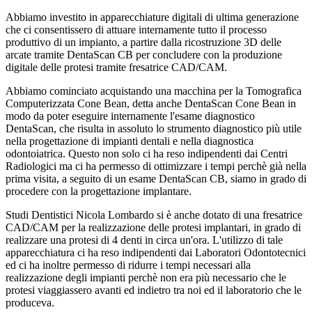
Abbiamo investito in apparecchiature digitali di ultima generazione
che ci consentissero di attuare internamente tutto il processo
produttivo di un impianto, a partire dalla ricostruzione 3D delle
arcate tramite DentaScan CB per concludere con la produzione
digitale delle protesi tramite fresatrice CAD/CAM.
Abbiamo cominciato acquistando una macchina per la Tomografica
Computerizzata Cone Bean, detta anche DentaScan Cone Bean in
modo da poter eseguire internamente l'esame diagnostico
DentaScan, che risulta in assoluto lo strumento diagnostico più utile
nella progettazione di impianti dentali e nella diagnostica
odontoiatrica. Questo non solo ci ha reso indipendenti dai Centri
Radiologici ma ci ha permesso di ottimizzare i tempi perchè già nella
prima visita, a seguito di un esame DentaScan CB, siamo in grado di
procedere con la progettazione implantare.
Studi Dentistici Nicola Lombardo si è anche dotato di una fresatrice
CAD/CAM per la realizzazione delle protesi implantari, in grado di
realizzare una protesi di 4 denti in circa un'ora. L'utilizzo di tale
apparecchiatura ci ha reso indipendenti dai Laboratori Odontotecnici
ed ci ha inoltre permesso di ridurre i tempi necessari alla
realizzazione degli impianti perchè non era più necessario che le
protesi viaggiassero avanti ed indietro tra noi ed il laboratorio che le
produceva.