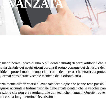
 AVANZATA
 quelle naturali.
 mandibolare (privo di uno o più denti naturali) di perni artificiali che,
ologia dentale dei nostri giorni corona il sogno comune dei dentisti e dei
siddette protesi mobili, conosciute come dentiere o scheletrati) e a protes
i), ormai considerate vecchie tecniche della odontoiatria.
ialmente all'affermarsi di avanzate tecnologie che hanno reso possibile
nosi accurata e tridimensionale delle arcate dentali che le vecchie pa
zione che non era raggiungibile con tecniche manuali. Queste nuove tec
 successo a lungo termine elevatissima.