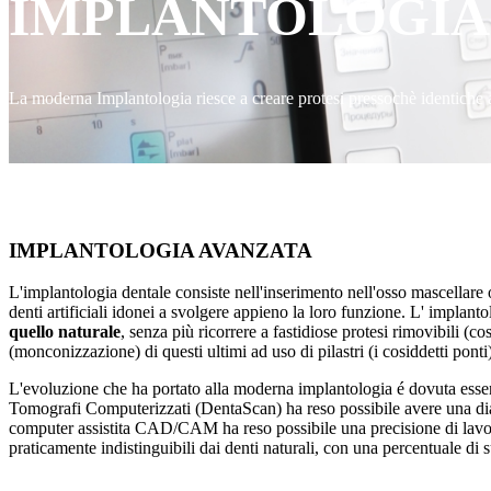
IMPLANTOLOGIA
La moderna Implantologia riesce a creare protesi pressochè identiche a
IMPLANTOLOGIA AVANZATA
L'implantologia dentale consiste nell'inserimento nell'osso mascellare o
denti artificiali idonei a svolgere appieno la loro funzione. L' implant
quello naturale
, senza più ricorrere a fastidiose protesi rimovibili (co
(monconizzazione) di questi ultimi ad uso di pilastri (i cosiddetti pont
L'evoluzione che ha portato alla moderna implantologia é dovuta essenz
Tomografi Computerizzati (DentaScan) ha reso possibile avere una diag
computer assistita CAD/CAM ha reso possibile una precisione di lavora
praticamente indistinguibili dai denti naturali, con una percentuale di