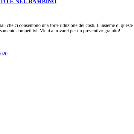
LTO E NEL BAMBINO
riali che ci consentono una forte riduzione dei costi. L'insieme di quest
ecisamente competitivi. Vieni a trovarci per un preventivo gratuito!
2020